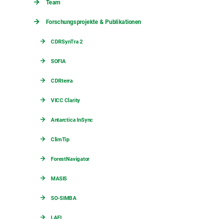
Team
Forschungsprojekte & Publikationen
CDRSynTra 2
SOFIA
CDRterra
VICC Clarity
Antarctica InSync
ClimTip
ForestNavigator
MASIS
SO-SIMBA
LAFI