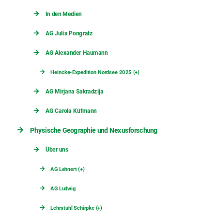
In den Medien
AG Julia Pongratz
AG Alexander Haumann
Heincke-Expedition Nordsee 2025 (+)
AG Mirjana Sakradzija
AG Carola Küfmann
Physische Geographie und Nexusforschung
Über uns
AG Lehnert (+)
AG Ludwig
Lehrstuhl Schirpke (+)