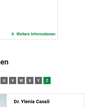
Weitere Informationen
nen
U
V
W
X
Y
Z
Dr. Ylenia Casali