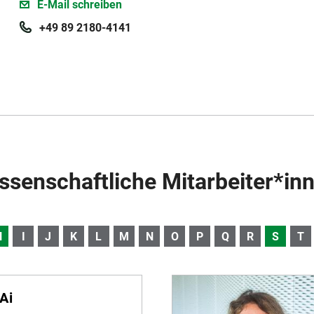
E-Mail schreiben
+49 89 2180-4141
ssenschaftliche Mitarbeiter*in
H
I
J
K
L
M
N
O
P
Q
R
S
T
Ai