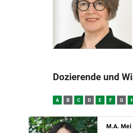
Dozierende und Wi
A
B
C
D
E
F
G
M.A. Mei 