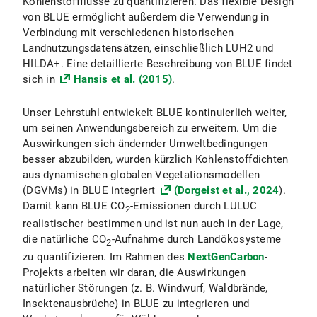
Kohlenstoffflüsse zu quantifizieren. Das flexible Design
von BLUE ermöglicht außerdem die Verwendung in
Verbindung mit verschiedenen historischen
Landnutzungsdatensätzen, einschließlich LUH2 und
HILDA+. Eine detaillierte Beschreibung von BLUE findet
sich in
Hansis et al. (2015)
.
Unser Lehrstuhl entwickelt BLUE kontinuierlich weiter,
um seinen Anwendungsbereich zu erweitern. Um die
Auswirkungen sich ändernder Umweltbedingungen
besser abzubilden, wurden kürzlich Kohlenstoffdichten
aus dynamischen globalen Vegetationsmodellen
(DGVMs) in BLUE integriert
(Dorgeist et al., 2024
).
Damit kann BLUE CO
-Emissionen durch LULUC
2
realistischer bestimmen und ist nun auch in der Lage,
die natürliche CO
-Aufnahme durch Landökosysteme
2
zu quantifizieren. Im Rahmen des
NextGenCarbon
-
Projekts arbeiten wir daran, die Auswirkungen
natürlicher Störungen (z. B. Windwurf, Waldbrände,
Insektenausbrüche) in BLUE zu integrieren und