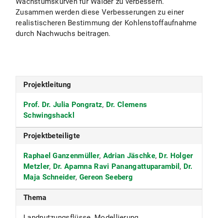
Wachstumskurven für Wälder zu verbessern.
Zusammen werden diese Verbesserungen zu einer
realistischeren Bestimmung der Kohlenstoffaufnahme
durch Nachwuchs beitragen.
Projektleitung
Prof. Dr. Julia Pongratz
,
Dr. Clemens
Schwingshackl
Projektbeteiligte
Raphael Ganzenmüller
,
Adrian Jäschke
,
Dr. Holger
Metzler
,
Dr. Aparnna Ravi Panangattuparambil
,
Dr.
Maja Schneider
,
Gereon Seeberg
Thema
Landnutzungsflüsse, Modellierung