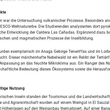
nkte
ion war die Untersuchung vulkanischer Prozesse. Besonders an
NESCO-Weltnaturerbe. Die Studierenden analysierten dort pyro
he Entwicklung der Caldera Las Cañadas. Ergänzend dazu bo
tonischen und magmatischen Prozesse der Inselbildung.
urden exemplarisch im Anaga Gebirge Teneriffas und im Lorb
ht. Dieser märchenhafte Nebelwald ist ein Relikt der Tertiärf
 Anpassung an das feuchte Mikroklima aus. Ein Ranger des Nat
tschaftliche Bedeutung dieses Ökosystems sowie die Herausf
ltige Nutzung
arischen Inseln standen der Tourismus und die Landwirtschaft
und Agrarwirtschaft wurden auf einem Weingut in El Sauzal t
d Höhenlagen auf den Weinanbau thematisiert. Auf einer Bana