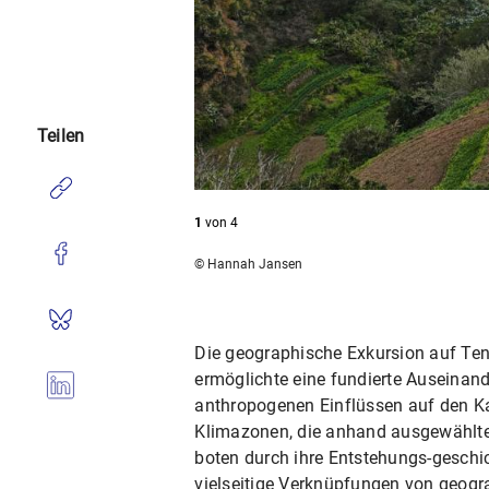
Teilen
1
von
4
© Hannah Jansen
Die geographische Exkursion auf Ten
ermöglichte eine fundierte Auseina
anthropogenen Einflüssen auf den Ka
Klimazonen, die anhand ausgewählter
boten durch ihre Entstehungs-geschi
vielseitige Verknüpfungen von geogr