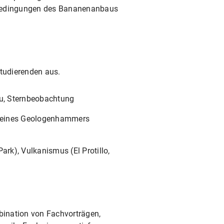
nbedingungen des Bananenanbaus
Studierenden aus.
u, Sternbeobachtung
z eines Geologenhammers
rk), Vulkanismus (El Protillo,
bination von Fachvorträgen,