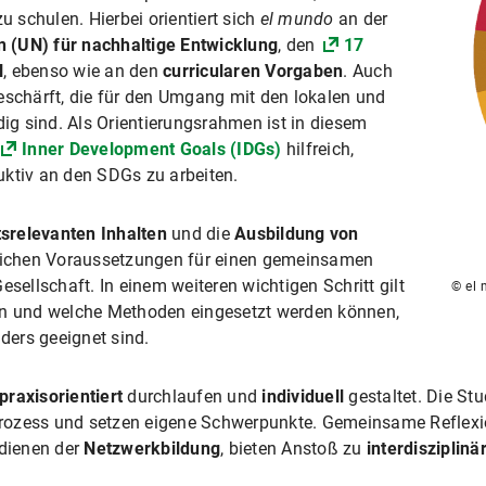
schulen. Hierbei orientiert sich
el mundo
an der
 (UN) für nachhaltige Entwicklung
, den
17
N
, ebenso wie an den
curricularen Vorgaben
. Auch
eschärft, die für den Umgang mit den lokalen und
g sind. Als Orientierungsrahmen ist in diesem
Inner Development Goals (IDGs)
hilfreich,
uktiv an den SDGs zu arbeiten.
srelevanten Inhalten
und die
Ausbildung von
lichen Voraussetzungen für einen gemeinsamen
esellschaft. In einem weiteren wichtigen Schritt gilt
© el
en und welche Methoden eingesetzt werden können,
nders geeignet sind.
praxisorientiert
durchlaufen und
individuell
gestaltet. Die S
prozess und setzen eigene Schwerpunkte. Gemeinsame Reflex
dienen der
Netzwerkbildung
, bieten Anstoß zu
interdisziplin