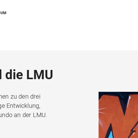
DIUM
d die LMU
nen zu den drei
ge Entwicklung,
undo an der LMU.