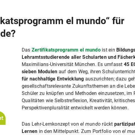
fikatsprogramm el mundo“ für
nde?
Das
Zertifikatsprogramm el mundo
ist ein
Bildung
Lehramtsstudierende
aller Schularten und Fäche
Maximilians-Universität München. Es umfasst
45 E
sieben Modulen
auf dem Weg, ihren Schulunterricht
für nachhaltige Entwicklung
auszurichten; dazu geh
gesellschaftsrelevante Zukunftsthemen an die Lebe
Schüler zu knüpfen und Methoden einzusetzen, im 
Qualitäten wie Selbstreflexion, Kreativität, kritisch
Perspektivenpluralität entwickelt werden können.
Das Lehr-Lernkonzept von
el mundo
rückt
partizipa
Lernen
in den Mittelpunkt. Zum Portfolio von
el mu