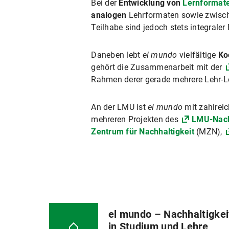
Bei der
Entwicklung von
Lernformat
analogen
Lehrformaten sowie zwis
Teilhabe sind jedoch stets integraler
Daneben lebt
el mundo
vielfältige
Ko
gehört die Zusammenarbeit mit der
Rahmen derer gerade mehrere Lehr-L
An der LMU ist
el mundo
mit zahlrei
mehreren Projekten des
LMU-Nach
Zentrum für Nachhaltigkeit
(MZN),
el mundo – Nachhaltigkei
in Studium und Lehre