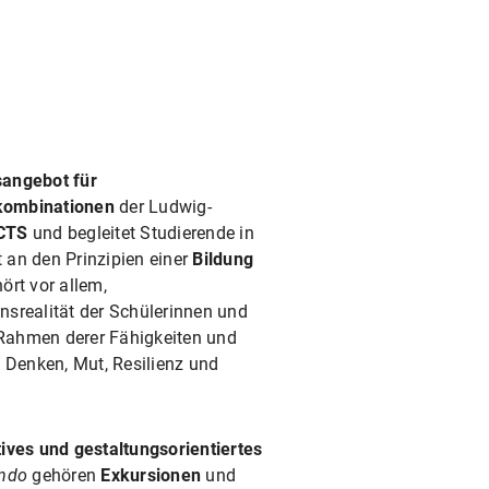
sangebot für
rkombinationen
der Ludwig-
CTS
und begleitet Studierende in
 an den Prinzipien einer
Bildung
ört vor allem,
nsrealität der Schülerinnen und
Rahmen derer Fähigkeiten und
es Denken, Mut, Resilienz und
tives und gestaltungsorientiertes
ndo
gehören
Exkursionen
und