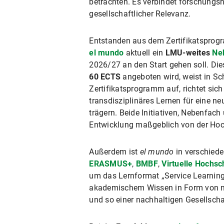
betrachten. Es verbindet forschung
gesellschaftlicher Relevanz.
Entstanden aus dem Zertifikatsprog
el mundo
aktuell ein
LMU-weites
Ne
2026/27 an den Start gehen soll. Di
60 ECTS
angeboten wird, weist in S
Zertifikatsprogramm auf, richtet sic
transdisziplinäres Lernen für eine n
trägern. Beide Initiativen, Nebenfach
Entwicklung maßgeblich von der Hoch
Außerdem ist
el mundo
in verschied
ERASMUS+
,
BMBF
,
Virtuelle Hochsc
um das Lernformat „Service Learning“
akademischem Wissen in Form von na
und so einer nachhaltigen Gesellsch