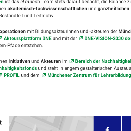
en
ist das
el mundo
-Team stets darauf bedacht, die Balance 
chen
akademisch-fachwissenschaftlichen
und
ganzheitlichen
 Bestandteil und Leitmotiv.
operationen
mit Bildungsakteurinnen und -akteuren der
Münch
Akteursplattform BNE
und mit der
BNE-VISION-2030 de
ern-Pfade entstehen.
chen
Initiativen
und
Akteuren
im
Bereich der Nachhaltigkei
haltigkeitsfonds
und steht in engem gestalterischen Austau
PROFiL
und dem
Münchener Zentrum für Lehrerbildun
t