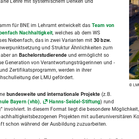
snahe Lehre mit systemischem Denken und
ramm für BNE im Lehramt entwickelt das
Team von
benfach Nachhaltigkeit
, welches ab dem WS
eses Nebenfach, das in zwei Varianten mit
30 bzw.
chwerpunktsetzung und Struktur Ähnlichkeiten zum
h aber an
Bachelorstudierende
und ermöglicht so
eue Generation von Verantwortungsträgerinnen und -
 und Zertifikatsprogramm, werden in ihrer
schulleitung der LMU gefördert.
© LM
ene
bundesweite und internationale Projekte
(z.B.
hule Bayern (vhb)
,
Hanns-Seidel-Stiftung
) rund
 involviert. In diesem Format liegt die besondere Möglichkeit
chhaltigkeitsbezogenen Projekten mit außeruniversitären Ko
aft schon während der Ausbildung zuzuarbeiten.