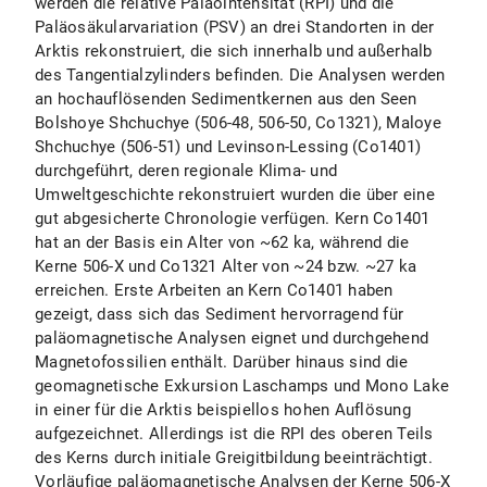
werden die relative Paläointensität (RPI) und die
Paläosäkularvariation (PSV) an drei Standorten in der
Arktis rekonstruiert, die sich innerhalb und außerhalb
des Tangentialzylinders befinden. Die Analysen werden
an hochauflösenden Sedimentkernen aus den Seen
Bolshoye Shchuchye (506-48, 506-50, Co1321), Maloye
Shchuchye (506-51) und Levinson-Lessing (Co1401)
durchgeführt, deren regionale Klima- und
Umweltgeschichte rekonstruiert wurden die über eine
gut abgesicherte Chronologie verfügen. Kern Co1401
hat an der Basis ein Alter von ~62 ka, während die
Kerne 506-X und Co1321 Alter von ~24 bzw. ~27 ka
erreichen. Erste Arbeiten an Kern Co1401 haben
gezeigt, dass sich das Sediment hervorragend für
paläomagnetische Analysen eignet und durchgehend
Magnetofossilien enthält. Darüber hinaus sind die
geomagnetische Exkursion Laschamps und Mono Lake
in einer für die Arktis beispiellos hohen Auflösung
aufgezeichnet. Allerdings ist die RPI des oberen Teils
des Kerns durch initiale Greigitbildung beeinträchtigt.
Vorläufige paläomagnetische Analysen der Kerne 506-X