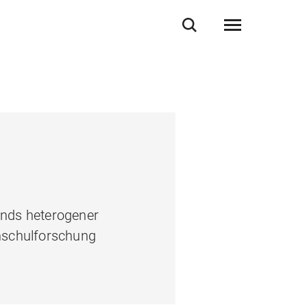
ands heterogener
hschulforschung