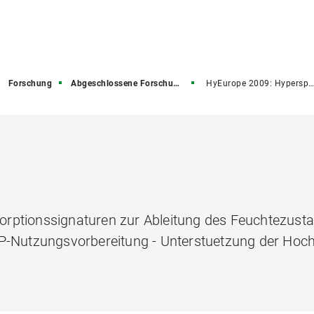
Forschung
Abgeschlossene Forschungsprojekte
HyEurope 2009: Hyperspektrale Analyse von Wasserabsorptionssignaturen zur Ableitung des Feuchtezustands heterogener Landoberfläc
rptionssignaturen zur Ableitung des Feuchtezust
AP-Nutzungsvorbereitung - Unterstuetzung der Hoc