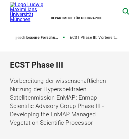
DEPARTMENT FÜR GEOGRAPHIE
g
Abgeschlossene Forschungsprojekte
ECST Phase III: Vorbereitung der wissenschaftlichen Nutzung der HyperspektralenSatellitenmission EnMAP: Enmap Scientific Advisor
ECST Phase III
Vorbereitung der wissenschaftlichen
Nutzung der Hyperspektralen
Satellitenmission EnMAP: Enmap
Scientific Advisory Group Phase III -
Developing the EnMAP Managed
Vegetation Scientific Processor