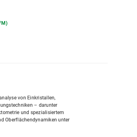
AFM)
analyse von Einkristallen,
htungstechniken – darunter
tometrie und spezialisiertem
und Oberflächendynamiken unter