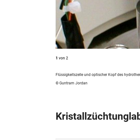
1
von
2
Flüssigkeitszelle und optischer Kopf des hydrot
© Guntram Jordan
Kristallzüchtungla