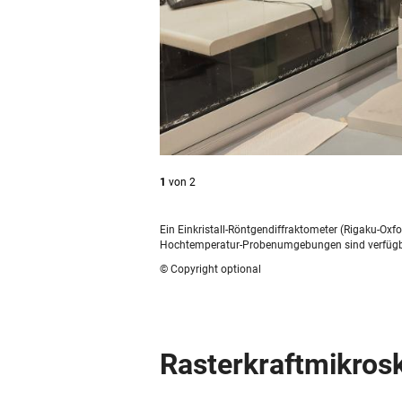
1
von
2
Ein Einkristall-Röntgendiffraktometer (Rigaku-Ox
Hochtemperatur-Probenumgebungen sind verfügb
© Copyright optional
Rasterkraftmikros