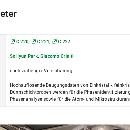
eter
C 220
,
C 221
,
C 227
SoHyun Park
,
Giacomo Criniti
nach vorheriger Vereinbarung
Hochauflösende Beugungsdaten von Einkristall-, feinkri
Dünnschichtproben werden für die Phasenidentifizierung
Phasenanalyse sowie für die Atom- und Mikrostrukturanal