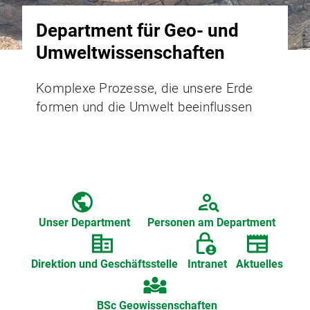
Department für Geo- und
Umweltwissenschaften
Komplexe Prozesse, die unsere Erde
formen und die Umwelt beeinflussen
public
person_search
Unser Department
Personen am Department
corporate_fare
lock_person
newspaper
Direktion und Geschäftsstelle
Intranet
Aktuelles
diversity_3
BSc Geowissenschaften