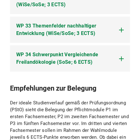
WP 31.2 Tagesexkursion zu Paläobotanik 2
(WiSe/SoSe; 3 ECTS)
(Exkursion)
WP 33 Themenfelder nachhaltiger
WP 32.1 Antibiotics Resistance and Marine
Entwicklung (WiSe/SoSe; 3 ECTS)
Conservation: A One Health Approach (Online-
Kurs; 2 SWS)
WP 34 Schwerpunkt Vergleichende
WP 33.1 Vertiefung ausgewählter
Freilandökologie (SoSe; 6 ECTS)
Themenfelder nachhaltiger Entwicklung
(Online-Kurs; 2-4 SWS)
WP 34.1 Vorlesung Schwerpunkt
Empfehlungen zur Belegung
Vergleichende Freilandökologie (Vorlesung; 2
SWS)
Der ideale Studienverlauf gemäß der Prüfungsordnung
WP 34.2 Übung Schwerpunkt Vergleichende
(PStO) sieht die Belegung der Pflichtmodule P1 im
Freilandökologie (Übung; 3 SWS)
ersten Fachsemester, P2 im zweiten Fachsemester und
P3 im fünften Fachsemester vor. Im dritten und vierten
Fachsemester sollen im Rahmen der Wahlmodule
jeweils 6 ECTS-Punkte erworben werden. Ob dabei ein