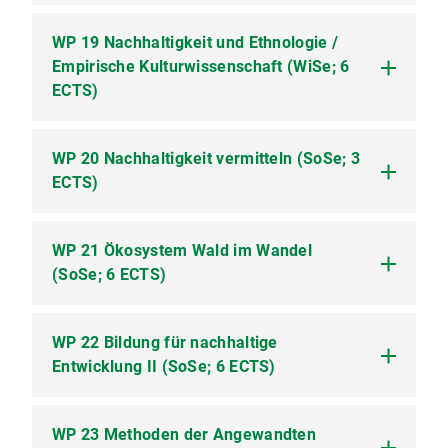
SWS)
WP 19 Nachhaltigkeit und Ethnologie /
WP 18.1 Umweltethik (Seminar; 2 SWS)
Empirische Kulturwissenschaft (WiSe; 6
ECTS)
WP 20 Nachhaltigkeit vermitteln (SoSe; 3
WP 19.1 Nachhaltigkeit in Gesellschaft, Kultur
ECTS)
und Alltag (Proseminar; 2 SWS)
WP 19.2 Ethnographische Zugänge (Übung; 1-2
SWS)
WP 21 Ökosystem Wald im Wandel
WP 20.1 Tutorielle Lehrqualifikation (Seminar;
(SoSe; 6 ECTS)
2 SWS)
WP 22 Bildung für nachhaltige
WP 21.1 Ökosystemwandel im Wald
Entwicklung II (SoSe; 6 ECTS)
(Geländeseminar)
WP 23 Methoden der Angewandten
WP 22.1 Thematische Vertiefung von