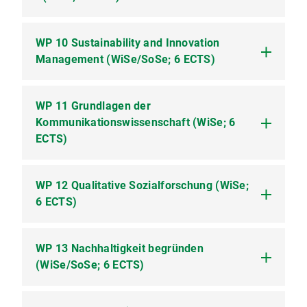
WP 10 Sustainability and Innovation
WP 9.1 Grundlagen Bildung für nachhaltige
Management (WiSe/SoSe; 6 ECTS)
Entwicklung (Seminar; 2 SWS)
WP 11 Grundlagen der
WP 10.1 Innovation and Entrepreneurship for
Kommunikationswissenschaft (WiSe; 6
Better Futures (Online-Kurs; 4 SWS)
ECTS)
WP 12 Qualitative Sozialforschung (WiSe;
WP 11.1 Einführung in die
6 ECTS)
Kommunikationswissenschaft 1 (Vorlesung; 2
SWS)
WP 11.2 Einführung in die
WP 13 Nachhaltigkeit begründen
WP 12.1 Einführung in die Methoden der
Kommunikationswissenschaft 2 (Vorlesung; 2
(WiSe/SoSe; 6 ECTS)
qualitativen Sozialforschung (Vorlesung)
SWS)
(Vorlesung; 2 SWS)
WP 12.2 Einführung in die Methoden der