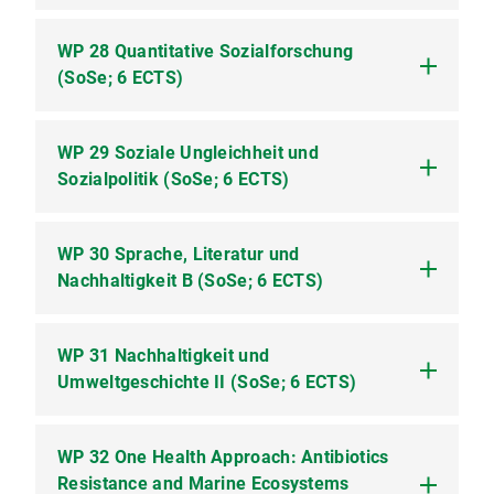
WP 28 Quantitative Sozialforschung
WP 27.1 Aspekte der Nachhaltigkeit in
(SoSe; 6 ECTS)
Forschungsfeldern der
Kommunikationswissenschaft a (Vorlesung; 2
SWS)
WP 29 Soziale Ungleichheit und
WP 28.1 Einführung in die Methoden der
Sozialpolitik (SoSe; 6 ECTS)
quantitativen Sozialforschung (Vorlesung)
(Vorlesung; 2 SWS)
WP 28.2 Einführung in die Methoden der
WP 30 Sprache, Literatur und
WP 29.1 Soziale Ungleichheit und Sozialpolitik
quantitativen Sozialforschung (Tafelübung)
Nachhaltigkeit B (SoSe; 6 ECTS)
(Vorlesung) (Vorlesung; 2 SWS)
(Tafelübung; 2 SWS)
WP 29.2 Soziale Ungleichheit und Sozialpolitik
(Tafelübung) (Tafelübung; 2 SWS)
WP 31 Nachhaltigkeit und
WP 30.1 Literatur- und
Umweltgeschichte II (SoSe; 6 ECTS)
sprachwissenschaftliche Zugänge zu
Nachhaltigkeit b (Seminar; 2 SWS)
WP 32 One Health Approach: Antibiotics
WP 31.1 Paläobotanik 2 (Übung; 2 SWS)
Resistance and Marine Ecosystems