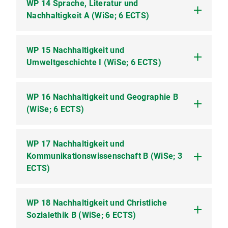
WP 14 Sprache, Literatur und
WP 13.1 Ethisches Argumentieren (Online-
qualitativen Sozialforschung (Tafelübung)
Nachhaltigkeit A (WiSe; 6 ECTS)
Kurs; 2 SWS)
(Tafelübung; 2 SWS)
WP 15 Nachhaltigkeit und
WP 14.1 Sprache, Literatur und Nachhaltigkeit
Umweltgeschichte I (WiSe; 6 ECTS)
A (Seminar; 2 SWS)
WP 16 Nachhaltigkeit und Geographie B
WP 15.1 Paläobotanik 1 (Übung; 2 SWS)
(WiSe; 6 ECTS)
WP 15.2 Tagesexkursion zu Paläobotanik 1
(Exkursion)
WP 17 Nachhaltigkeit und
WP 16.1 Aspekte der Nachhaltigkeit in
Kommunikationswissenschaft B (WiSe; 3
Teildisziplinen der Geographie b (Vorlesung; 2
SWS)
ECTS)
WP 18 Nachhaltigkeit und Christliche
WP 17.1 Aspekte der Nachhaltigkeit in
Sozialethik B (WiSe; 6 ECTS)
Forschungsfeldern der
Kommunikationswissenschaft b (Vorlesung; 2