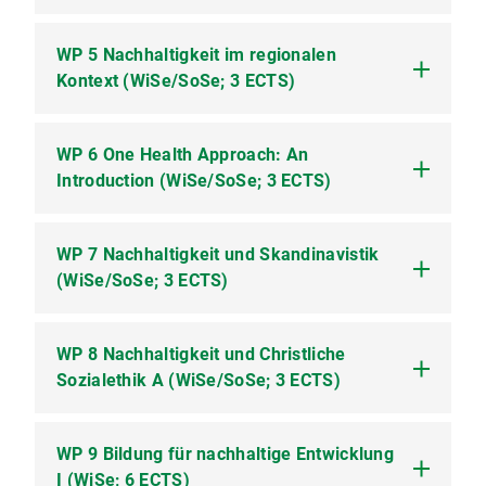
(Vorlesung; 2 SWS)
WP 3.2 Übung Schwerpunkt Interdisziplinäre
WP 5 Nachhaltigkeit im regionalen
WP 4.1 Kultur der Digitalität und nachhaltige
Aspekte der Biologie (Übung; 2 SWS)
Kontext (WiSe/SoSe; 3 ECTS)
Transformation (Online-Kurs; 2 SWS)
WP 6 One Health Approach: An
WP 5.1 Regionale Geographie und nachhaltige
Introduction (WiSe/SoSe; 3 ECTS)
Entwicklung (Vorlesung; 2 SWS)
WP 7 Nachhaltigkeit und Skandinavistik
WP 6.1 One Health Core Competencies
(WiSe/SoSe; 3 ECTS)
(Online-Kurs; 2 SWS; englisch)
WP 8 Nachhaltigkeit und Christliche
WP 7.1 Literatur Skandinaviens und
Sozialethik A (WiSe/SoSe; 3 ECTS)
Kulturtheorie (Seminar; 2 SWS)
WP 9 Bildung für nachhaltige Entwicklung
WP 8.1 Sozialethische Perspektiven auf
I (WiSe; 6 ECTS)
Nachhaltigkeit (Vorlesung; 2 SWS)