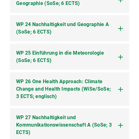
Geographie (SoSe; 6 ECTS)
Konzepten der Nachhaltigkeit (Seminar; 2
SWS)
WP 22.2 Vertiefung Bildung für nachhaltige
WP 24 Nachhaltigkeit und Geographie A
WP 23.1 Methoden der Angewandten
Entwicklung (Online-Kurs; 2 SWS)
(SoSe; 6 ECTS)
Geographie (Vorlesung) (Vorlesung; 2 SWS)
WP 23.2 Methoden der Angewandten
Geographie (Übung) (Übung; 2 SWS)
WP 25 Einführung in die Meteorologie
WP 24.1 Aspekte der Nachhaltigkeit in
(SoSe; 6 ECTS)
Teildisziplinen der Geographie a (Vorlesung; 2
SWS)
WP 26 One Health Approach: Climate
WP 25.1 Vorlesung Einführung in die
Change and Health Impacts (WiSe/SoSe;
Meteorologie 1 (Vorlesung; 3 SWS)
3 ECTS; englisch)
WP 25.2 Übung zur Vorlesung Einführung in
die Meteorologie 1 (Übung; 1 SWS)
WP 27 Nachhaltigkeit und
WP 26.1 One Health and Climate Change
Kommunikationswissenschaft A (SoSe; 3
(Online-Kurs; 2 SWS)
ECTS)