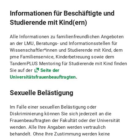
wissenschaftlichen Profils.
Nachwuchswissenschaftlerinnen. Neben
Stipendien und Förderpreisen für herausragende
Eine Förderung inhaltlicher Art bieten die von der
Informationen für Beschäftigte und
Weitere Informationen zum LMU Mentoring an der
Nachwuchswissenschaftlerinnen umfassen die
Universitätsfrauenbeauftragten angebotenen
Fakultät 20
Studierende mit Kind(ern)
Maßnahmen auch Angebote speziell für
Seminare und Workshops zum Erwerb von
studierende Mütter, beispielsweise ein Tandem-
Schlüssel- und Managementqualifikationen sowie
Programm. Aktuell ist dort auch der Corona-
Gender- und Diversitykompetenz in Beruf, Lehre
Alle Informationen zu familienfreundlichen Angeboten
Notfallfond der Universitätsfrauenbeauftragten
und Forschung, die sich an verschiedene
an der LMU, Beratungs- und Informationsstellen für
verlinkt.
Zielgruppen richten.
Wissenschaftler*innen und Studierende mit Kind, dem
pme Familienservice, Kinderbetreuung sowie dem
Weitere Informationen zu Fördermöglichkeiten
Weitere Informationen zur Weiterbildung
TandemPLUS Mentoring für Studierende mit Kind finden
an der LMU
Sie auf der
Seite der
Universitätsfrauenbeauftragten
.
Sexuelle Belästigung
Im Falle einer sexuellen Belästigung oder
Diskriminierung können Sie sich jederzeit an die
Frauenbeauftragten der Fakultät oder der Universität
wenden. Alle Ihre Angaben werden vertraulich
behandelt. Ohne Ihre Zustimmung werden keine