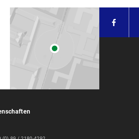
enschaften
 (0) 89 / 2180-4292