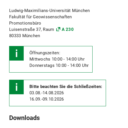
Promotionsverfahren).
einen Termin zur Abholung vereinbaren.
Ludwig-Maximilians-Universität München
Wann muss ich meine Arbeit abgeben um einen
Fakultät für Geowissenschaften
bestimmten Disputationstermin einzuhalten?
Promotionsbüro
Luisenstraße 37, Raum
A 230
Der Zeitrahmen von Abgabe bis zur Disputation
80333 München
kann stark variieren. Er hängt unter anderem
davon ab
Öffnungszeiten:
wie schnell die Gutachten eintreffen,
Mittwochs 10:00 - 14:00 Uhr
ob der Umlauf in die vorlesungsfreie Zeit fällt
Donnerstags 10:00 - 14:00 Uhr
oder nicht,
ob die Auslage in die vorlesungsfreie Zeit fällt
Bitte beachten Sie die Schließzeiten:
oder nicht..
03.08.-14.08.2026
Der Disputationstermin kann daher erst final
16.09.-09.10.2026
festgelegt werden sobald die Auslage gestartet
ist und damit absehbar ist, wann die
Begutachtung abgeschlossen sein wird.
Downloads